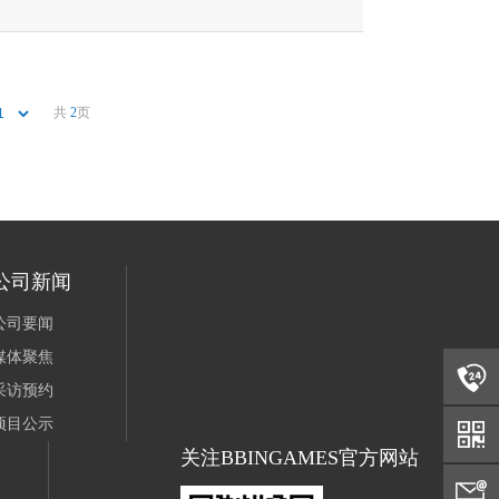
共
2
页
公司新闻
公司要闻
媒体聚焦
采访预约
项目公示
关注BBINGAMES官方网站