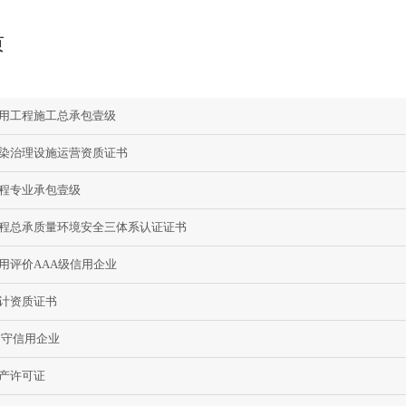
质
用工程施工总承包壹级
染治理设施运营资质证书
程专业承包壹级
程总承质量环境安全三体系认证证书
用评价AAA级信用企业
计资质证书
 守信用企业
产许可证