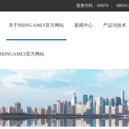
股票代码：300070
BBI
关于BBINGAMES官方网站
新闻中心
产品与技术
BBINGAMES官方网站