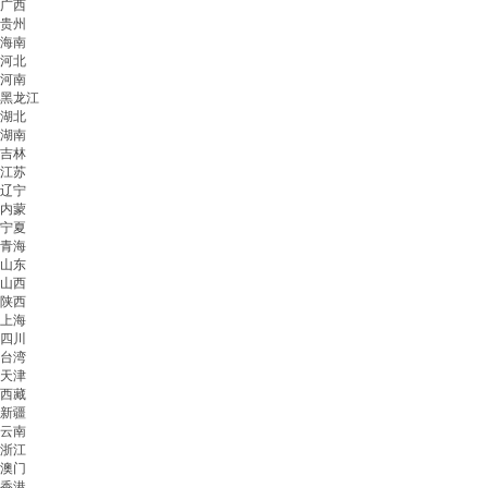
广西
贵州
海南
河北
河南
黑龙江
湖北
湖南
吉林
江苏
辽宁
内蒙
宁夏
青海
山东
山西
陕西
上海
四川
台湾
天津
西藏
新疆
云南
浙江
澳门
香港