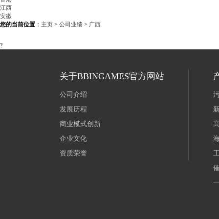
江西
安徽
您的当前位置
：
主页
>
公司业绩
>
广西
?
关于BBINGAMES官方网站
公司介绍
发展历程
商业模式创新
企业文化
资质荣誉