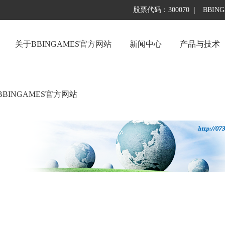
股票代码：300070
BBI
关于BBINGAMES官方网站
新闻中心
产品与技术
BBINGAMES官方网站