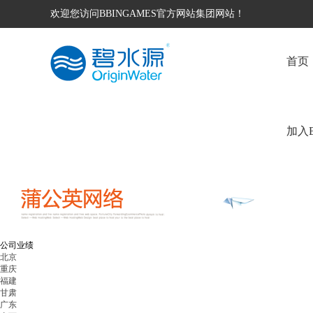
欢迎您访问BBINGAMES官方网站集团网站！
首页
加入
公司业绩
北京
重庆
福建
甘肃
广东