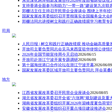
东莞深化两岸创新发展合作2026年度部省际会议在
支持香港全面参与和助力“一带一路”建设第九次联
郑栅洁主任主持召开民营企业座谈会 围绕上半年
国家发展改革委组织召开贯彻落实全国服务业大会
郑栅洁同志讲授树立和践行正确政绩观学习教育专
司局
人民日报 | 树立和践行正确政绩观 推动金融高质量
开放司主要负责同志会见马来西亚驻华使馆公使悟倪
2026年全国节能宣传周今天启动
2026/06/15
开放司赴浙江宁波开展专题调研
2026/06/09
第十届海丝港口合作论坛在浙江宁波开幕
2026/06/09
国家发展改革委区域开放司主要负责同志 拜会莫桑
地方
江西省发展改革委召开民营企业座谈会
2026/08/05
湖北省发展改革委召开全省“六张网”规划建设及重
湖南省发展改革委组织开展2026年迎峰度夏负荷管
安徽省发展改革委组织召开重点项目建设推进会
202